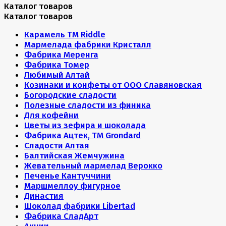
Каталог товаров
Каталог товаров
Карамель ТМ Riddle
Мармелада фабрики Кристалл
Фабрика Меренга
Фабрика Томер
Любимый Алтай
Козинаки и конфеты от ООО Славяновская
Богородские сладости
Полезные сладости из финика
Для кофейни
Цветы из зефира и шоколада
Фабрика Ацтек, ТМ Grondard
Сладости Алтая
Балтийская Жемчужина
Жевательный мармелад Верокко
Печенье Кантуччини
Маршмеллоу фигурное
Династия
Шоколад фабрики Libertad
Фабрика СладАрт