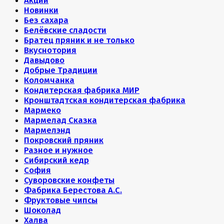
Акции
Новинки
Без сахара
Белёвские сладости
Братец пряник и не только
Вкуснотория
Давыдово
Добрые Традиции
Коломчанка
Кондитерская фабрика МИР
Кронштадтская кондитерская фабрика
Мармеко
Мармелад Сказка
Мармелэнд
Покровский пряник
Разное и нужное
Сибирский кедр
София
Суворовские конфеты
Фабрика Берестова А.С.
Фруктовые чипсы
Шоколад
Халва