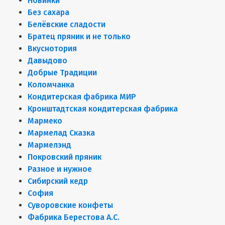
Новинки
Без сахара
Белёвские сладости
Братец пряник и не только
Вкуснотория
Давыдово
Добрые Традиции
Коломчанка
Кондитерская фабрика МИР
Кронштадтская кондитерская фабрика
Мармеко
Мармелад Сказка
Мармелэнд
Покровский пряник
Разное и нужное
Сибирский кедр
София
Суворовские конфеты
Фабрика Берестова А.С.