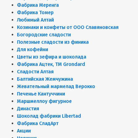
Фабрика Меренга
Фабрика Томер
Любимый Алтай
Козинаки и конфеты от ООО Славяновская
Богородские сладости
Полезные сладости из финика
Для кофейни
Цветы из зефира и шоколада
Фабрика Ацтек, ТМ Grondard
Сладости Алтая
Балтийская Жемчужина
Жевательный мармелад Верокко
Печенье Кантуччини
Маршмеллоу фигурное
Династия
Шоколад фабрики Libertad
Фабрика СладАрт
Акции