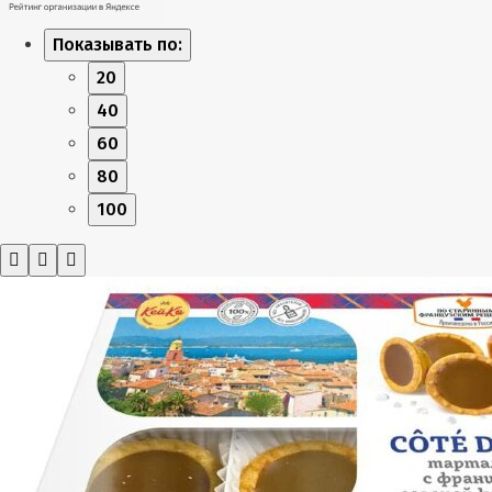
Показывать по:
20
40
60
80
100