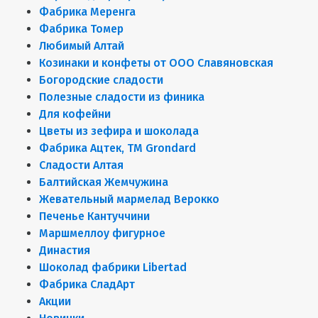
Фабрика Меренга
Фабрика Томер
Любимый Алтай
Козинаки и конфеты от ООО Славяновская
Богородские сладости
Полезные сладости из финика
Для кофейни
Цветы из зефира и шоколада
Фабрика Ацтек, ТМ Grondard
Сладости Алтая
Балтийская Жемчужина
Жевательный мармелад Верокко
Печенье Кантуччини
Маршмеллоу фигурное
Династия
Шоколад фабрики Libertad
Фабрика СладАрт
Акции