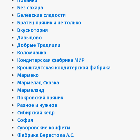
Новинки
Без сахара
Белёвские сладости
Братец пряник и не только
Вкуснотория
Давыдово
Добрые Традиции
Коломчанка
Кондитерская фабрика МИР
Кронштадтская кондитерская фабрика
Мармеко
Мармелад Сказка
Мармелэнд
Покровский пряник
Разное и нужное
Сибирский кедр
София
Суворовские конфеты
Фабрика Берестова А.С.