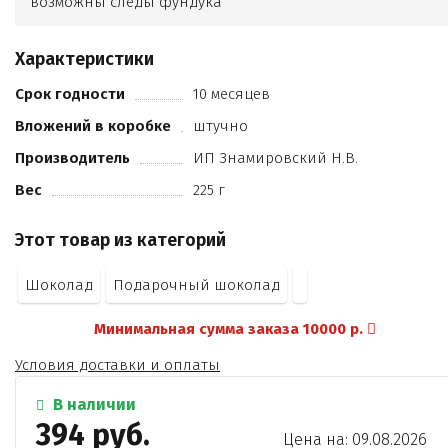
возможны следы фундука
кешью
арахиса
Характеристики
какао продуктов не менее 28%
кандурин
Срок годности
10 месяцев
шоколадно-ореховая паста
Вложений в коробке
штучно
пищевой краситель.
Производитель
ИП Знамировский Н.В.
Вес
225 г
Этот товар из категорий
Шоколад
Подарочный шоколад
Минимальная сумма заказа 10000 р.
Условия доставки и оплаты
В наличии
394 руб.
Цена на: 09.08.2026