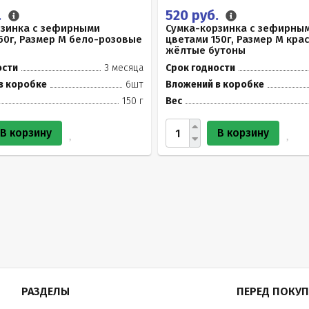
.
520 руб.
рзинка с зефирными
Сумка-корзинка с зефирны
50г, Размер М бело-розовые
цветами 150г, Размер М кра
жёлтые бутоны
ости
3 месяца
Срок годности
в коробке
6шт
Вложений в коробке
150 г
Вес
В корзину
В корзину
РАЗДЕЛЫ
ПЕРЕД ПОКУ