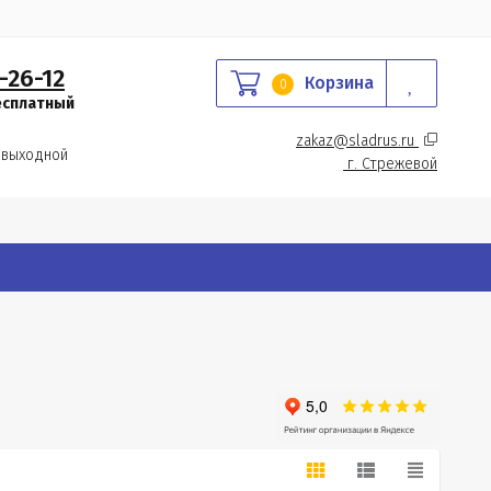
-26-12
Корзина
0
есплатный
zakaz@sladrus.ru 
 выходной
г.
 Стрежевой