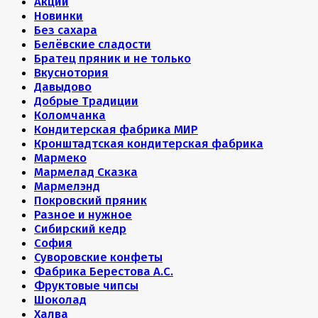
Акции
Новинки
Без сахара
Белёвские сладости
Братец пряник и не только
Вкуснотория
Давыдово
Добрые Традиции
Коломчанка
Кондитерская фабрика МИР
Кронштадтская кондитерская фабрика
Мармеко
Мармелад Сказка
Мармелэнд
Покровский пряник
Разное и нужное
Сибирский кедр
София
Суворовские конфеты
Фабрика Берестова А.С.
Фруктовые чипсы
Шоколад
Халва