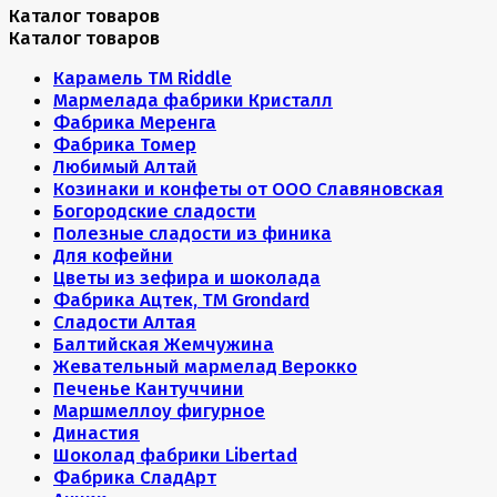
Каталог товаров
Каталог товаров
Карамель ТМ Riddle
Мармелада фабрики Кристалл
Фабрика Меренга
Фабрика Томер
Любимый Алтай
Козинаки и конфеты от ООО Славяновская
Богородские сладости
Полезные сладости из финика
Для кофейни
Цветы из зефира и шоколада
Фабрика Ацтек, ТМ Grondard
Сладости Алтая
Балтийская Жемчужина
Жевательный мармелад Верокко
Печенье Кантуччини
Маршмеллоу фигурное
Династия
Шоколад фабрики Libertad
Фабрика СладАрт