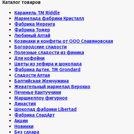
Каталог товаров
Карамель ТМ Riddle
Мармелада фабрики Кристалл
Фабрика Меренга
Фабрика Томер
Любимый Алтай
Козинаки и конфеты от ООО Славяновская
Богородские сладости
Полезные сладости из финика
Для кофейни
Цветы из зефира и шоколада
Фабрика Ацтек, ТМ Grondard
Сладости Алтая
Балтийская Жемчужина
Жевательный мармелад Верокко
Печенье Кантуччини
Маршмеллоу фигурное
Династия
Шоколад фабрики Libertad
Фабрика СладАрт
Акции
Новинки
Без сахара