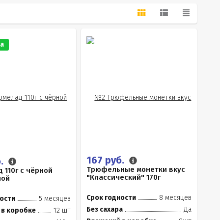
а
167 руб.
б.
Трюфельные монетки вкус
 110г с чёрной
"Классический" 170г
ной
Срок годности
8 месяцев
ости
5 месяцев
Без сахара
Да
 в коробке
12 шт