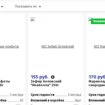
Показывать по:
Новинк
155 руб.
170 ру
нфеты
Зефир белевский
Мармелад
0г
"Изабелла" 250г
смороди
3 месяца
Срок годности
3 месяца
Срок годн
обке
20
Вложений в коробке
8шт
Вложений