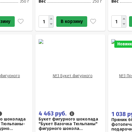
350 г
Вес
250 г
Вес
рзину
В корзину
Новинк
4 463 руб.
1 038 р
го шоколада
Букет фигурного шоколада
Пряник 6
а Тюльпаны-
"Букет Вазочка Тюльпаны"
фотопеча
рно...
фигурного шокола...
подарочн