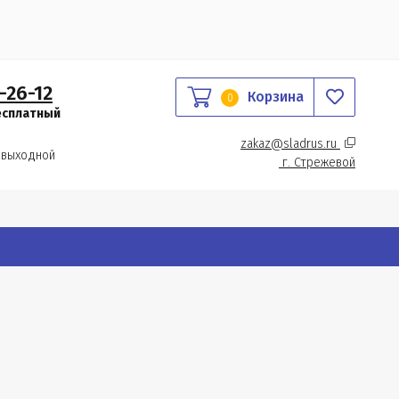
-26-12
Корзина
0
есплатный
zakaz@sladrus.ru 
 выходной
г.
 Стрежевой