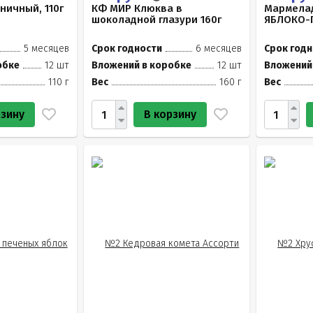
ничный, 110г
КФ МИР Клюква в
Мармелад
шоколадной глазури 160г
ЯБЛОКО-
5 месяцев
Срок годности
6 месяцев
Срок годн
обке
12 шт
Вложений в коробке
12 шт
Вложений
110 г
Вес
160 г
Вес
рзину
В корзину