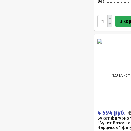
Вес
В ко
4 594 руб.
Букет фигурно
"Букет Вазочк
Нарциссы" фигу