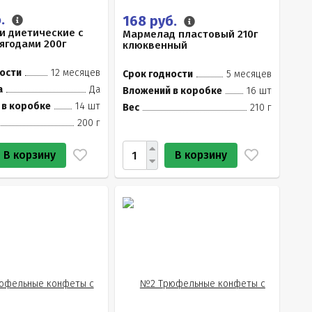
б.
168 руб.
и диетические с
Мармелад пластовый 210г
ягодами 200г
клюквенный
ости
12 месяцев
Срок годности
5 месяцев
а
Да
Вложений в коробке
16 шт
 в коробке
14 шт
Вес
210 г
200 г
В корзину
В корзину