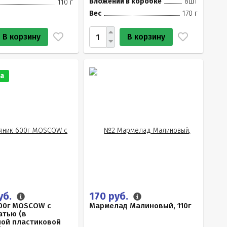
Вложений в коробке
8шт
110 г
Вес
170 г
В корзину
В корзину
а
уб.
170 руб.
00г MOSCOW с
Мармелад Малиновый, 110г
тью (в
ой пластиковой