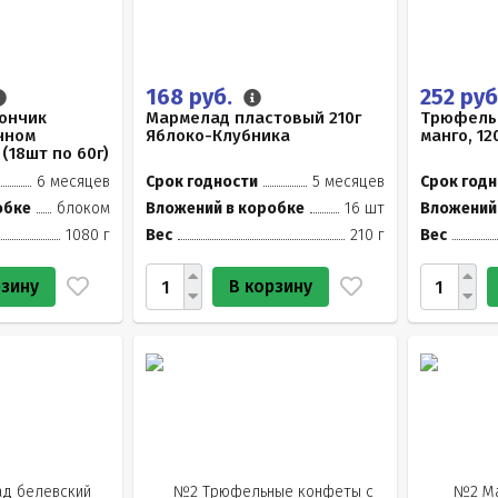
168 руб.
252 руб
ончик
Мармелад пластовый 210г
Трюфель
чном
Яблоко-Клубника
манго, 12
(18шт по 60г)
6 месяцев
Срок годности
5 месяцев
Срок годн
обке
блоком
Вложений в коробке
16 шт
Вложений
1080 г
Вес
210 г
Вес
рзину
В корзину