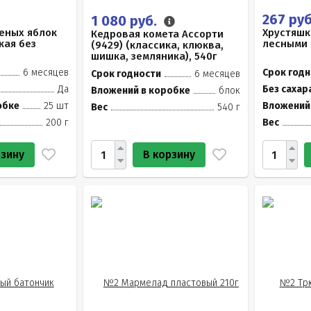
267 ру
1 080 руб.
еных яблок
Хрустяшк
Кедровая комета Ассорти
кая без
лесными 
(9429) (классика, клюква,
шишка, земляника), 540г
6 месяцев
Срок годн
Срок годности
6 месяцев
Да
Без сахар
Вложений в коробке
блок
обке
25 шт
Вложений
Вес
540 г
200 г
Вес
рзину
В корзину