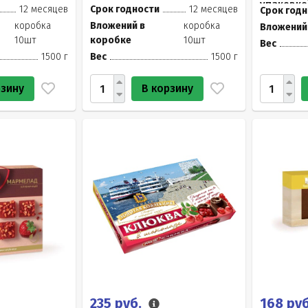
упаковке
12 месяцев
Срок годности
12 месяцев
Срок годн
коробка
Вложений в
коробка
Вложений
10шт
коробке
10шт
Вес
1500 г
Вес
1500 г
рзину
В корзину
235 руб.
168 ру