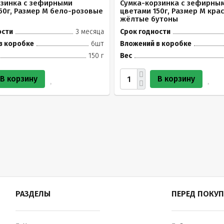
рзинка с зефирными
Сумка-корзинка с зефирны
50г, Размер М бело-розовые
цветами 150г, Размер М кра
жёлтые бутоны
ости
3 месяца
Срок годности
в коробке
6шт
Вложений в коробке
150 г
Вес
В корзину
В корзину
РАЗДЕЛЫ
ПЕРЕД ПОКУ