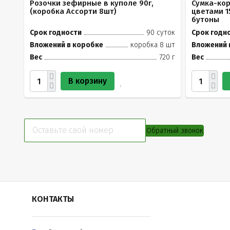
Розочки зефирные в куполе 90г,
Сумка-ко
(коробка Ассорти 8шт)
цветами 1
бутоны
Срок годности
90 суток
Срок годн
Вложений в коробке
коробка 8 шт
Вложений 
Вес
720 г
Вес
В корзину
Обратный звонок
КОНТАКТЫ