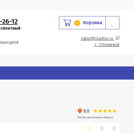
-26-12
Корзина
0
есплатный
zakaz@sladrus.ru 
 выходной
г.
 Стрежевой