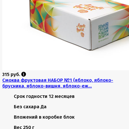
315 руб.
Смоква фруктовая НАБОР №1 (яблоко, яблоко-
брусника, яблоко-вишня, яблоко-еж...
Срок годности
12 месяцев
Без сахара
Да
Вложений в коробке
блок
Вес
250 г