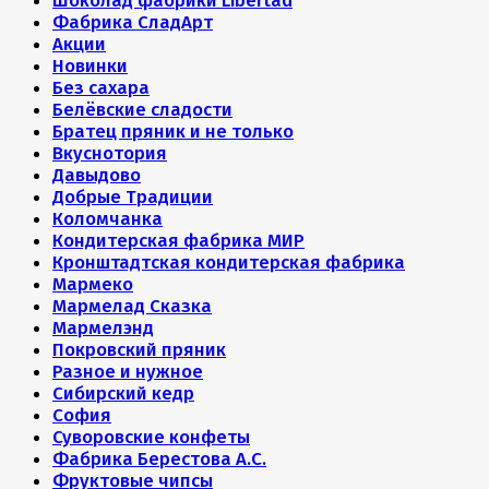
Шоколад фабрики Libertad
Фабрика СладАрт
Акции
Новинки
Без сахара
Белёвские сладости
Братец пряник и не только
Вкуснотория
Давыдово
Добрые Традиции
Коломчанка
Кондитерская фабрика МИР
Кронштадтская кондитерская фабрика
Мармеко
Мармелад Сказка
Мармелэнд
Покровский пряник
Разное и нужное
Сибирский кедр
София
Суворовские конфеты
Фабрика Берестова А.С.
Фруктовые чипсы