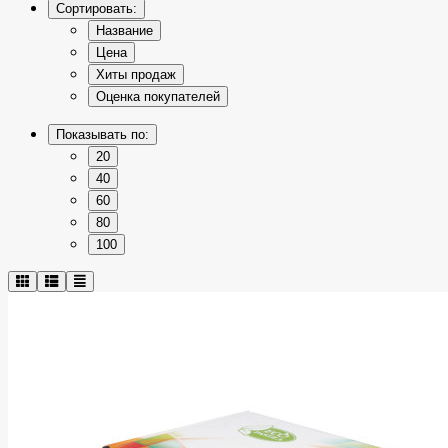
Сортировать:
Название
Цена
Хиты продаж
Оценка покупателей
Показывать по:
20
40
60
80
100