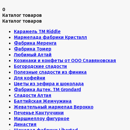
0
Каталог товаров
Каталог товаров
Карамель ТМ Riddle
Мармелада фабрики Кристалл
Фабрика Меренга
Фабрика Томер
Любимый Алтай
Козинаки и конфеты от ООО Славяновская
Богородские сладости
Полезные сладости из финика
Для кофейни
Цветы из зефира и шоколада
Фабрика Ацтек, ТМ Grondard
Сладости Алтая
Балтийская Жемчужина
Жевательный мармелад Верокко
Печенье Кантуччини
Маршмеллоу фигурное
Династия