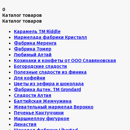
0
Каталог товаров
Каталог товаров
Карамель ТМ Riddle
Мармелада фабрики Кристалл
Фабрика Меренга
Фабрика Томер
Любимый Алтай
Козинаки и конфеты от ООО Славяновская
Богородские сладости
Полезные сладости из финика
Для кофейни
Цветы из зефира и шоколада
Фабрика Ацтек, ТМ Grondard
Сладости Алтая
Балтийская Жемчужина
Жевательный мармелад Верокко
Печенье Кантуччини
Маршмеллоу фигурное
Династия