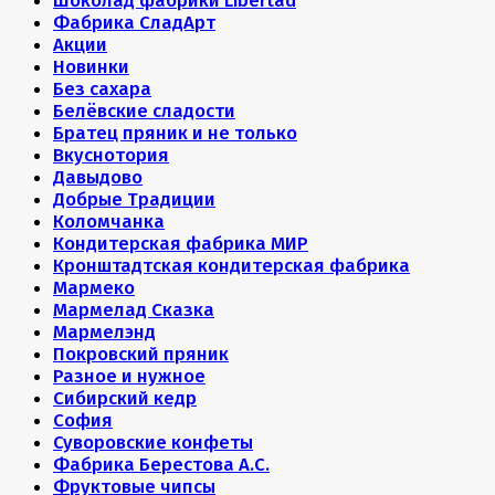
Шоколад фабрики Libertad
Фабрика СладАрт
Акции
Новинки
Без сахара
Белёвские сладости
Братец пряник и не только
Вкуснотория
Давыдово
Добрые Традиции
Коломчанка
Кондитерская фабрика МИР
Кронштадтская кондитерская фабрика
Мармеко
Мармелад Сказка
Мармелэнд
Покровский пряник
Разное и нужное
Сибирский кедр
София
Суворовские конфеты
Фабрика Берестова А.С.
Фруктовые чипсы