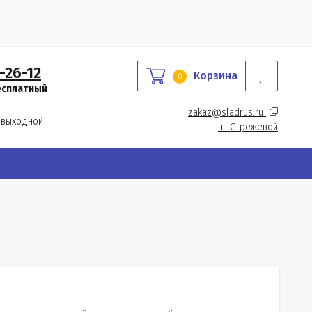
-26-12
Корзина
0
есплатный
zakaz@sladrus.ru 
 выходной
г.
 Стрежевой