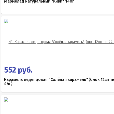
Мармелад натуральный "Киви" 140г
552 руб.
Карамель леденцовая "Солёная карамель",(блок 12шт п
44г)