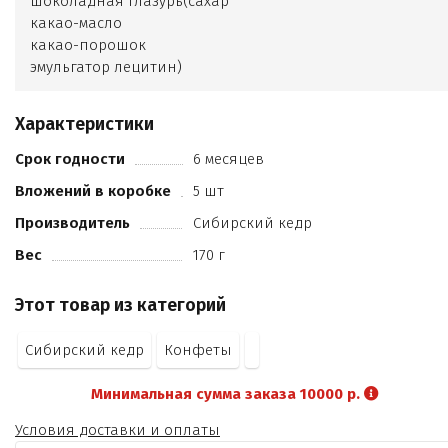
шоколадная глазурь(сахар
какао-масло
какао-порошок
эмульгатор лецитин)
молоко сухое цельное
патока
Характеристики
ядро миндаля
молоко сухое обезжиренное
Срок годности
6 месяцев
клюква вяленая
Вложений в коробке
5 шт
пастила облепиховая (пюре яблочное
ягоды облепихи)
Производитель
Сибирский кедр
малина сублимационной сушки
Вес
170 г
лецитин (эмульгатор)
ванилин (ароматизатор).
Этот товар из категорий
Сибирский кедр
Конфеты
Минимальная сумма заказа 10000 р.
Условия доставки и оплаты